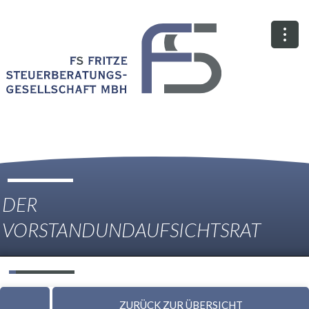
DER
VORSTAND
UND
AUFSICHTSRAT
ZURÜCK ZUR ÜBERSICHT