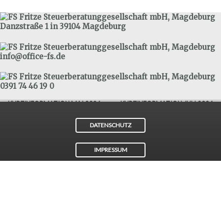
Danzstraße 1 in 39104 Magdeburg
info@office-fs.de
0391 74 46 19 0
Post
←
KURZINFORMATION MAI 2024
KURZINFORMATION JULI 2024
→
navigation
DATENSCHUTZ
IMPRESSUM